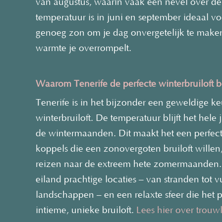
van augustus, waarin vaak een nevel over de
temperatuur is in juni en september ideaal vo
genoeg zon om je dag onvergetelijk te make
warmte je overrompelt.
Waarom Tenerife de perfecte winterbruiloft 
Tenerife is in het bijzonder een geweldige k
winterbruiloft. De temperatuur blijft het hele j
de wintermaanden. Dit maakt het een perfec
koppels die een zonovergoten bruiloft wille
reizen naar de extreem hete zomermaanden.
eiland prachtige locaties – van stranden tot 
landschappen – en een relaxte sfeer die het 
intieme, unieke bruiloft.
Lees hier over trouwl