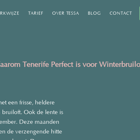
RKWIJZE
TARIEF
OVER TESSA
BLOG
CONTACT
rom Tenerife Perfect is voor Winterbruilo
et een frisse, heldere
 bruiloft. Ook d
e lente is
tember. Deze maanden
en de verzengende hitte