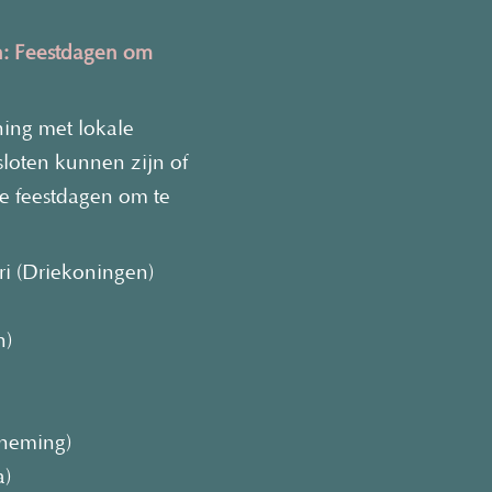
n: Feestdagen om
ning met lokale
sloten kunnen zijn of
le feestdagen om te
ri (Driekoningen)
n)
pneming)
a)