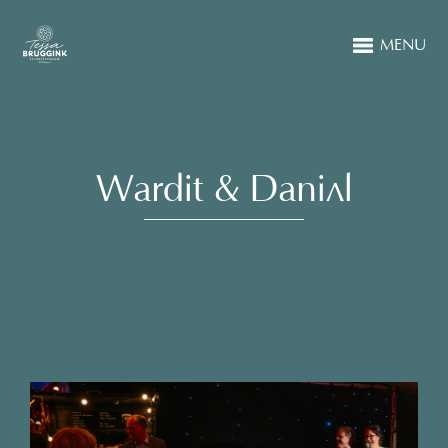
MENU
Wardit & Daniël