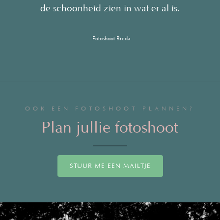
de schoonheid zien in wat er al is.
Fotoshoot Breda
OOK EEN FOTOSHOOT PLANNEN?
Plan jullie fotoshoot
STUUR ME EEN MAILTJE