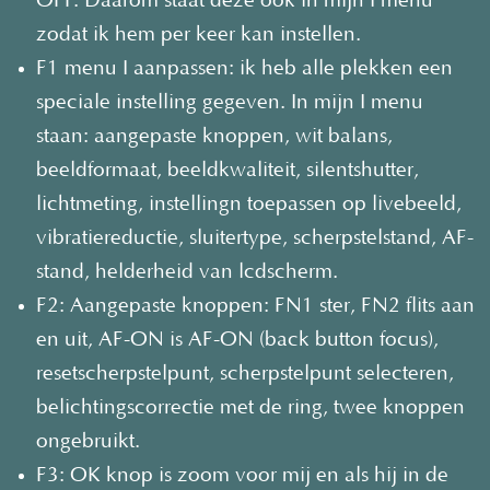
OFF. Daarom staat deze ook in mijn I menu
zodat ik hem per keer kan instellen.
F1 menu I aanpassen: ik heb alle plekken een
speciale instelling gegeven. In mijn I menu
staan: aangepaste knoppen, wit balans,
beeldformaat, beeldkwaliteit, silentshutter,
lichtmeting, instellingn toepassen op livebeeld,
vibratiereductie, sluitertype, scherpstelstand, AF-
stand, helderheid van lcdscherm.
F2: Aangepaste knoppen: FN1 ster, FN2 flits aan
en uit, AF-ON is AF-ON (back button focus),
resetscherpstelpunt, scherpstelpunt selecteren,
belichtingscorrectie met de ring, twee knoppen
ongebruikt.
F3: OK knop is zoom voor mij en als hij in de