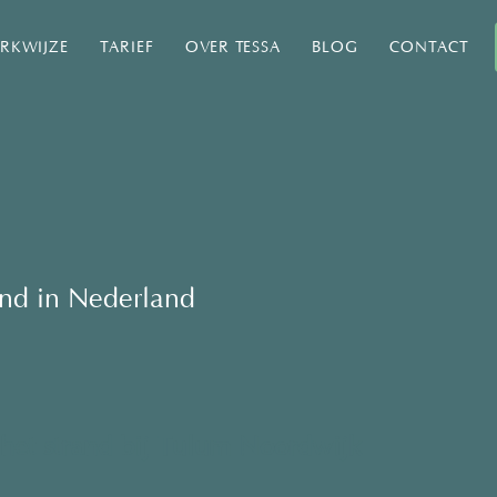
RKWIJZE
TARIEF
OVER TESSA
BLOG
CONTACT
and in Nederland
het strand bij Tulum Noordwijk