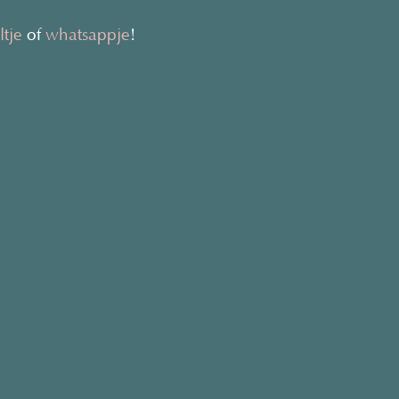
ltje
of
whatsappje
!