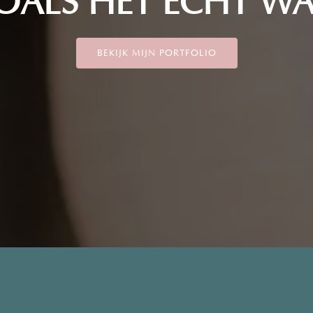
OALS HET ECHT WA
BEKIJK MIJN PORTFOLIO