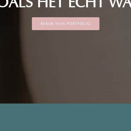
OALS HET ECHT WA
BEKIJK MIJN PORTFOLIO