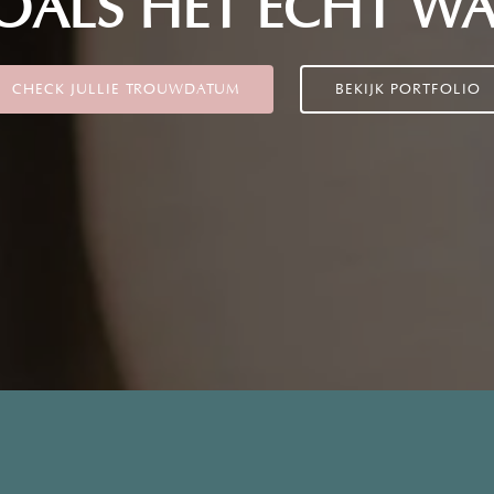
OALS HET ECHT WA
CHECK JULLIE TROUWDATUM
BEKIJK PORTFOLIO