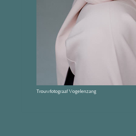
Trouwfotograaf Vogelenzang