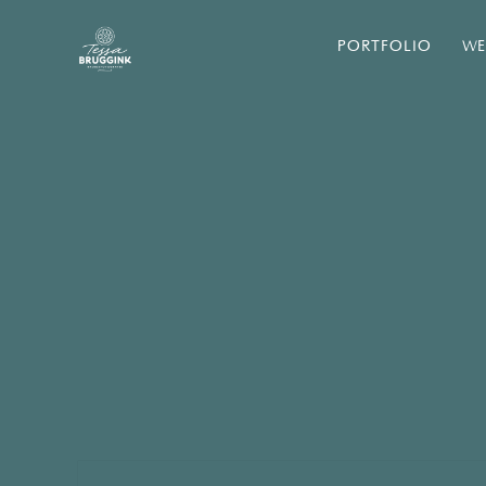
PORTFOLIO
WE