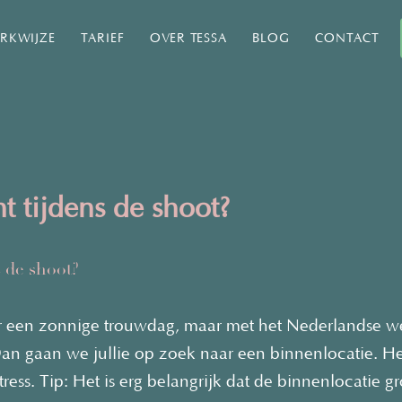
RKWIJZE
TARIEF
OVER TESSA
BLOG
CONTACT
t tijdens de shoot?
s de shoot?
or een zonnige trouwdag, maar met het Nederlandse wee
n gaan we jullie op zoek naar een binnenlocatie. Het v
ress. Tip: Het is erg belangrijk dat de binnenlocatie 