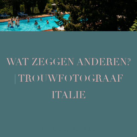
WAT ZEGGEN ANDEREN?
| TROUWFOTOGRAAF
ITALIE
Trouwfotografen
Italie