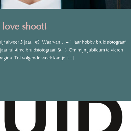
 love shoot!
ijf alweer 5 jaar.⁠ 😉 ⁠ Waarvan… – 1 Jaar hobby bruidsfotograaf. ⁠
 2 jaar full-time bruidsfotograaf 🥳 ♡ Om mijn jubileum te vieren
 pagina. Tot volgende week kan je […]