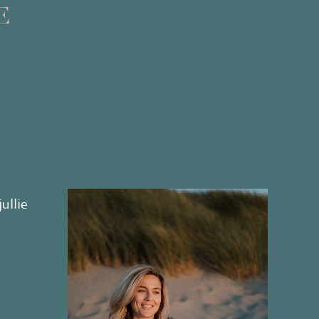
E
ullie