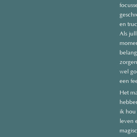
focuss
geschr
en tru
Als ju
moment
belang
zorgen 
wel go
een fe
Het ma
hebben
ik hou
leven e
magisc