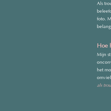
Als tr
beleef
foto. M
belangr
Hoe h
Mijn st
onconv
het mom
omviel
als tro