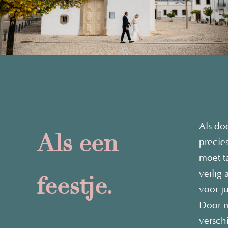
Als do
Als een
precie
moet t
veilig
feestje.
voor ju
Door m
versch