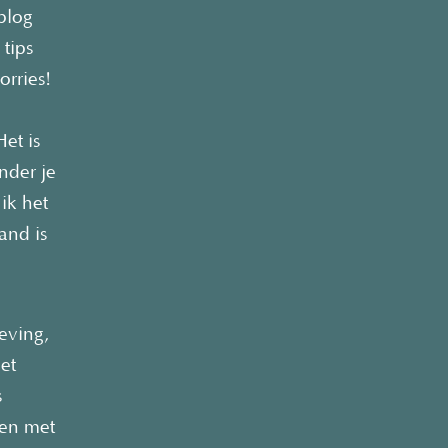
 blog
tips
orries!
et is
nder je
 ik het
and is
eving,
et
s
 en met