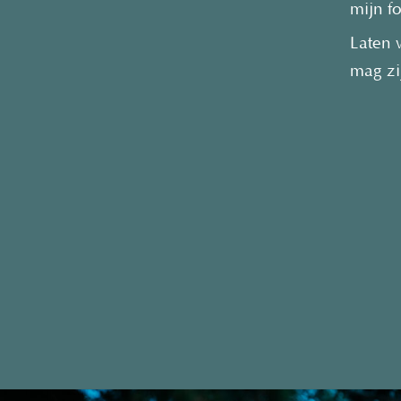
mijn f
Laten 
mag zi