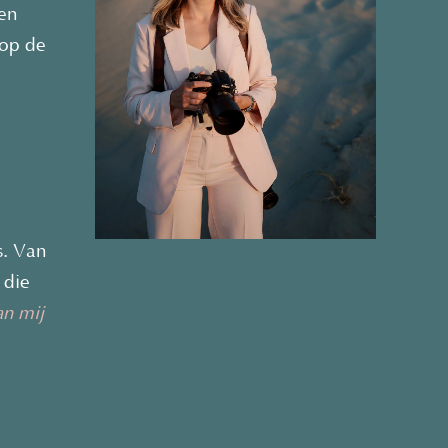
ben
 op de
s. Van
 die
an mij