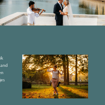
ik
nland
en
jes